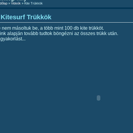
dőlap
»
Videók
» Kite Trükkök
Kitesurf Trükkök
e nem másoltuk be, a több mint 100 db kite trükköt.
link alapján tovább tudtok böngézni az összes trükk után.
gyakorlást...