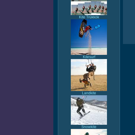
Kite Trükkök
Kitesurf
Landkite
Snowkite