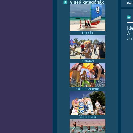
Videó kategóriák
Kez
Id
A 
Utazás
Jó 
Oktatás
Oktato Videok
Versenyek