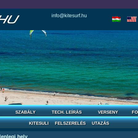
info@kitesurf.hu
esle
io
today
love
horoscope
reddit
save
SZABÁLY
TECH. LEÍRÁS
VERSENY
FO
KITESULI
FELSZERELÉS
UTAZÁS
lenlegi hely