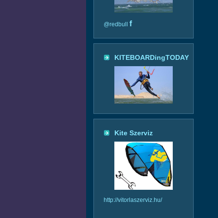
f
@redbull
KITEBOARDingTODAY
Kite Szerviz
http://vitorlaszerviz.hu/