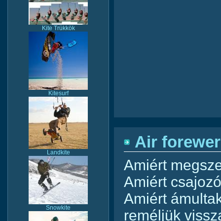
Kite Trükkök
Kitesurf
Air forewer
Landkite
Amiért megszer
Amiért csajozó
Amiért ámulta
Snowkite
reméljük vissza