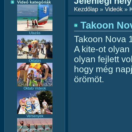
Jelenlegi hely
Videó kategóriák
Kezdőlap
»
Videók
» K
Takoon Nov
Utazás
Takoon Nova 1 
A kite-ot olyan
olyan fejlett v
Oktatás
hogy még napj
örömöt.
Oktato Videok
Versenyek