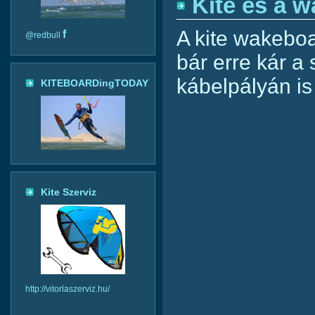
Kite és a 
A kite wakeboa
f
@redbull
bár erre kár a 
kábelpályán is 
KITEBOARDingTODAY
Kite Szerviz
http://vitorlaszerviz.hu/