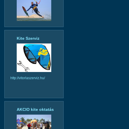
Kite Szerviz
http://vitorlaszerviz.hu/
AKCIO kite oktatás