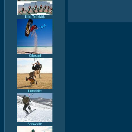
Kite Trükkök
Kitesurf
Landkite
Snowkite