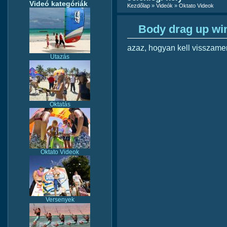
Videó kategóriák
Kezdőlap
»
Videók
»
Oktato Videok
Body drag up wi
azaz, hogyan kell visszamen
Utazás
Oktatás
Oktato Videok
Versenyek