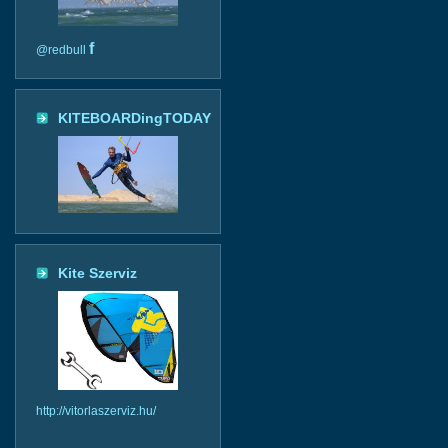
f
@redbull
KITEBOARDingTODAY
Kite Szerviz
http://vitorlaszerviz.hu/