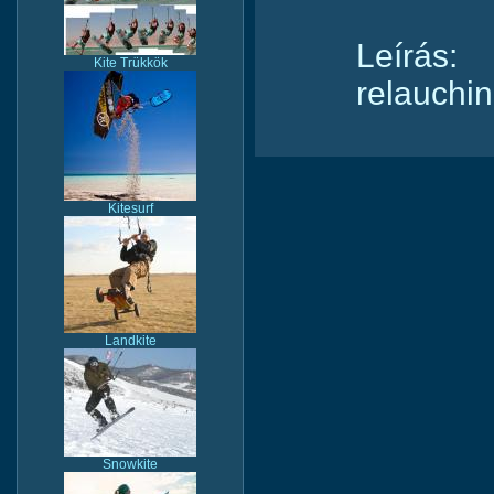
Leírás:
Kite Trükkök
relauchin
Kitesurf
Landkite
Snowkite