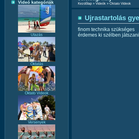
Videó kategóriák
Kezdőlap
»
Videók
»
Oktato Videok
Ujrastartolás gy
finom technika szükséges
érdemes ki szélben játszani 
Utazás
Oktatás
Oktato Videok
Versenyek