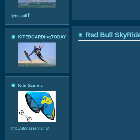
f
@redbull
Red Bull SkyRider
KITEBOARDingTODAY
Kite Szerviz
http://vitorlaszerviz.hu/