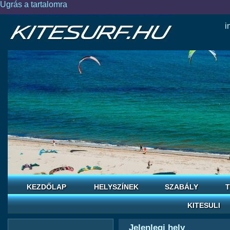
Ugrás a tartalomra
i
KEZDŐLAP
HELYSZÍNEK
SZABÁLY
T
KITESULI
Jelenlegi hely