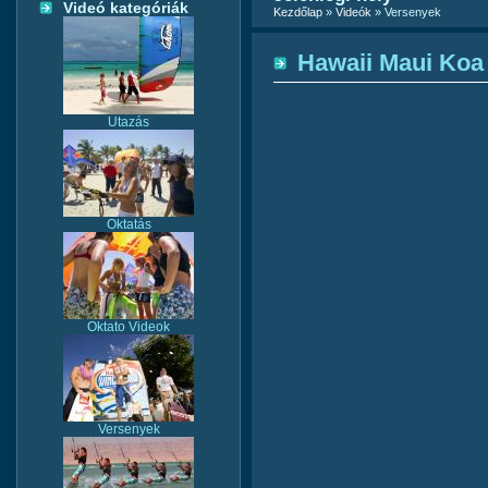
Videó kategóriák
Kezdőlap
»
Videók
» Versenyek
Hawaii Maui Koa
Utazás
Oktatás
Oktato Videok
Versenyek