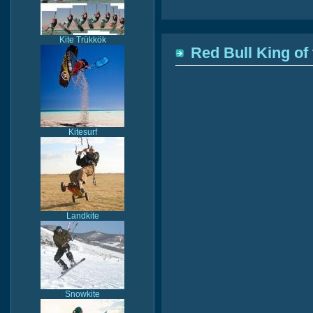
Kite Trükkök
Red Bull King of 
Kitesurf
Landkite
Snowkite