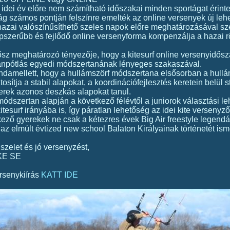
 idei év előre nem számítható időszakai minden sportágat érint
lág számos pontján felszínre emelték az online versenyek új lehe
hazai valószínűsíthető szeles napok előre meghatározásával sz
pszerűbb és fejlődő online versenyforma kompenzálja a hazai rö
ősz meghatározó tényezője, hogy a kitesurf online versenyidősz
ánpótlás egyedi módszertanának lényeges szakaszával.
ndamellett, hogy a hullámszörf módszertana elsősorban a hull
ztosítja a stabil alapokat, a koordinációfejlesztés keretein belül 
erek azonos deszkás alapokat tanul.
módszertan alapján a következő félévtől a juniorok választási le
kitesurf irányába is, így páratlan lehetőség az idei kite verseny
kező gyerekek ne csak a kétezres évek Big Air freestyle legend
 az elmúlt évtized new school Balaton Királyainak történetét i
 szelet és jó versenyzést,
KE SE
rsenykiírás
KATT IDE