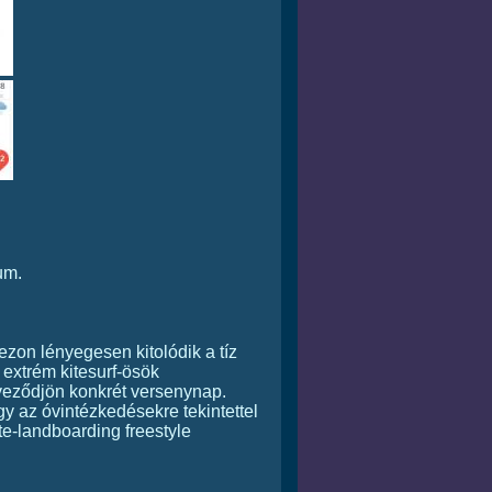
um.
ezon lényegesen kitolódik a tíz
 extrém kitesurf-ösök
veződjön konkrét versenynap.
y az óvintézkedésekre tekintettel
ite-landboarding freestyle