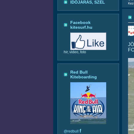
IDŐJÁRÁS, SZÉL
Kez
Facebook
kitesurf.hu
JÖ
FO
hir, video, foto
Red Bull
Kiteboarding
f
@redbull