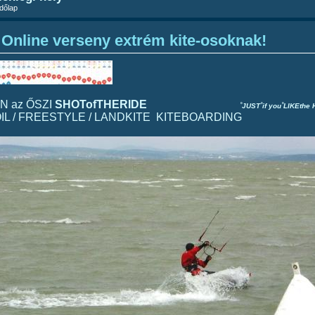
dőlap
Online verseny extrém kite-osoknak!
N az ŐSZI
SHOTofTHERIDE
˚JUST˚if you˚LIKEth
IL / FREESTYLE / LANDKITE KITEBOARDING