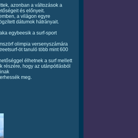
ettek, azonban a változások a
tőségeit és előnyeit.
emben, a világon egyre
gzített dátumok hátrányait.
aka egybeesik a surf-sport
ámszörf olimpia versenyszámára
streetsurf-öt tanuló több mint 600
hetőséggel élhetnek a surf mellett
zők részére, hogy az utánpótlásból
áinak
smerhessék meg.