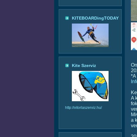
KITEBOARDingTODAY
On
Kite Szerviz
20
*A
In
Ke
A 
fo
http://vitorlaszerviz.hu/
ve
Mi
a 
ve
20