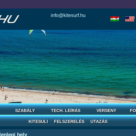
info@kitesurf.hu
esle
io
today
love
horoscope
reddit
save
SZABÁLY
TECH. LEÍRÁS
VERSENY
FO
KITESULI
FELSZERELÉS
UTAZÁS
lenlegi hely