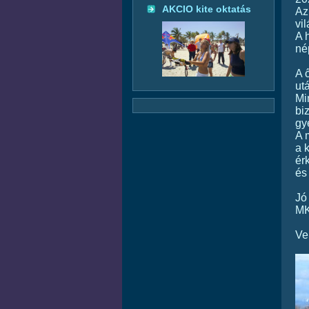
AKCIO kite oktatás
Az
vi
A 
né
A 
ut
Mi
bi
gy
A 
a 
ér
és
Jó
M
Ve