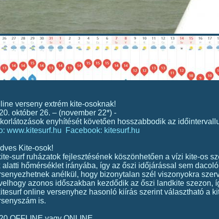
line verseny extrém kite-osoknak!
20. október 26. – (november 22*) -
 korlátozások enyhítését követően hosszabbodik az időintervall
fo: www.kitesurf.hu
Facebook: kitesurf.hu
dves Kite-osok!
kite-surf ruházatok fejlesztésének köszönhetően a vízi kite-os sz
k alatti hőmérséklet irányába, így az őszi időjárással sem dacoló
rsenyezhetnek anélkül, hogy bizonytalan szél viszonyokra szer
velhogy azonos időszakban kezdődik az őszi landkite szezon, íg
kitesurf online versenyhez hasonló kiírás szerint választható a k
rsenyszám is.
20 OFFLINE vagy ONLINE