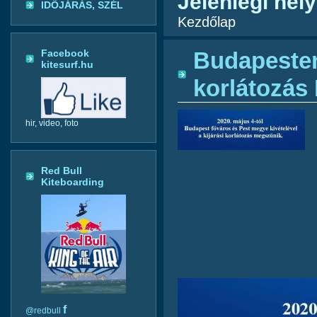
Jelenlegi hely
IDŐJÁRÁS, SZÉL
Kezdőlap
Facebook
Budapesten
kitesurf.hu
korlátozá
hir, video, foto
Red Bull
Kiteboarding
f
@redbull