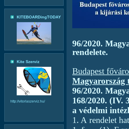
KITEBOARDingTODAY
96/2020. Magy
rendelete.
Kite Szerviz
Budapest fővár
Magyarország t
96/2020. Magy
168/2020. (IV. 
http://vitorlaszerviz.hu/
a védelmi inté
1. A rendelet ha