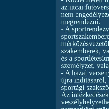
az utcai futóve
nem engedélyezet
megrendezni.
- A sportrendezv
sportszakembere
mérkőzésvezetők
szakemberek, va
és a sportlétesí
személyzet, vala
- A hazai verse
újra indításáról
sportági szakszö
Az intézkedések 
veszélyhelyzethe