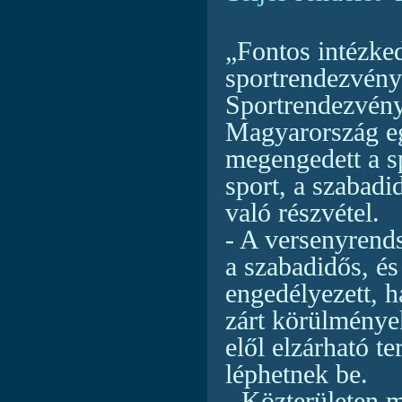
„Fontos intézke
sportrendezvény
Sportrendezvény
Magyarország eg
megengedett a sp
sport, a szabadi
való részvétel.
- A versenyrends
a szabadidős, é
engedélyezett, 
zárt körülménye
elől elzárható t
léphetnek be.
- Közterületen 