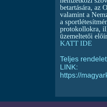
nemzetközi szöv
betartására, az 
valamint a Nemz
a sportlétesítm
protokollokra, i
üzemeltetői előír
KATT IDE
Teljes rendelet
LINK:
https://magy