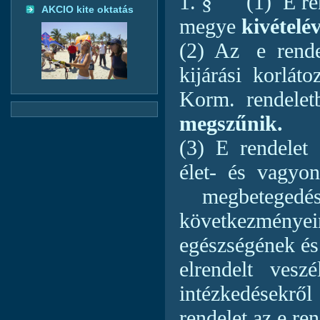
1. §
(1)
E re
AKCIO kite oktatás
megye
kivételé
(2)
Az
e rende
kijárási
korláto
Korm.
rendele
megszűnik.
(3)
E rendelet
élet-
és
vagyon
megbetegedés
következményein
egészségének és
elrendelt
veszé
intézkedésekről
rendelet az e re