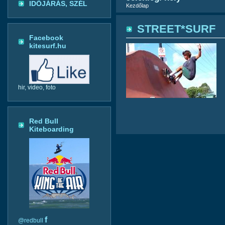
IDŐJÁRÁS, SZÉL
Kezdőlap
STREET*SURF
Facebook
kitesurf.hu
hir, video, foto
Red Bull
Kiteboarding
f
@redbull