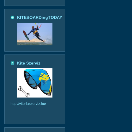
KITEBOARDingTODAY
Kite Szerviz
http://vitorlaszerviz.hu/