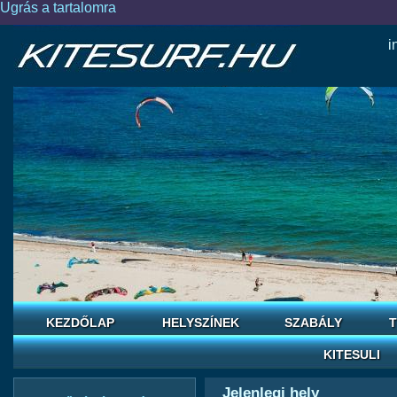
Ugrás a tartalomra
i
KEZDŐLAP
HELYSZÍNEK
SZABÁLY
T
KITESULI
Jelenlegi hely