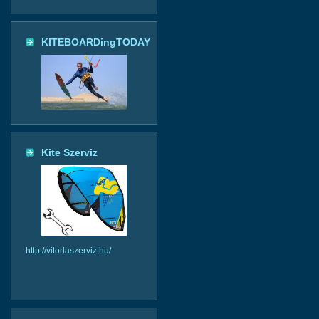
KITEBOARDingTODAY
Kite Szerviz
http://vitorlaszerviz.hu/