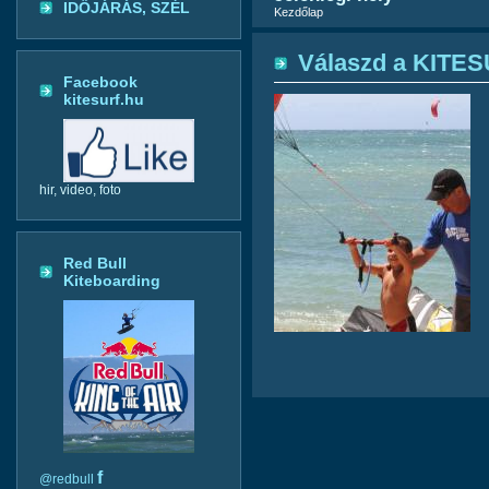
IDŐJÁRÁS, SZÉL
Kezdőlap
Válaszd a KITES
Facebook
kitesurf.hu
hir, video, foto
Red Bull
Kiteboarding
f
@redbull