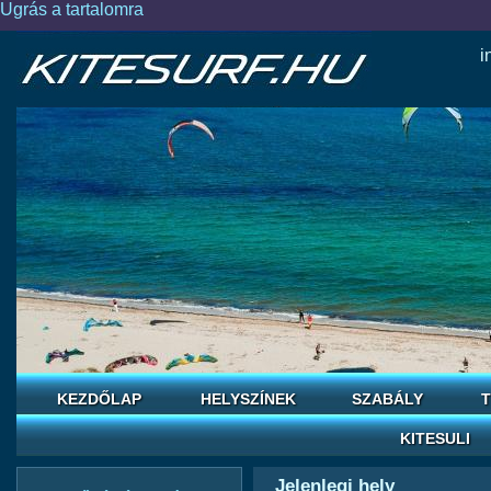
Ugrás a tartalomra
i
KEZDŐLAP
HELYSZÍNEK
SZABÁLY
T
KITESULI
Jelenlegi hely