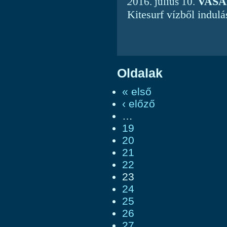
VAS
2
016. július 10.
Kitesurf vízből indu
Oldalak
« első
‹ előző
…
19
20
21
22
23
24
25
26
27