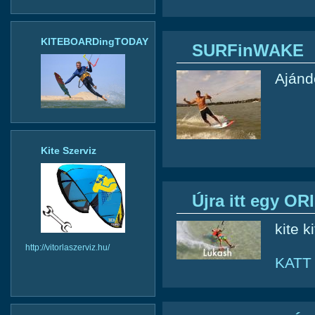
KITEBOARDingTODAY
SURFinWAKE
Ajánd
Kite Szerviz
Újra itt egy O
kite k
http://vitorlaszerviz.hu/
KATT