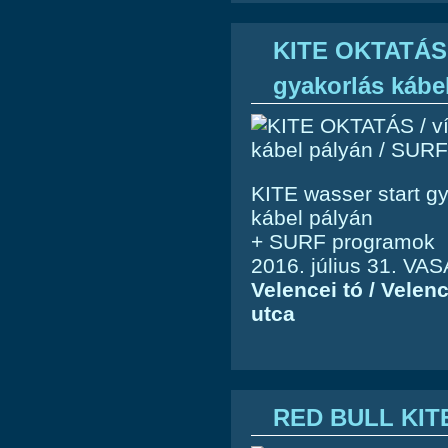
KITE OKTATÁS /
gyakorlás kábe
KITE wasser start g
kábel pályán
+ SURF programok
2016. július 31. V
Velencei tó / Vele
utca
RED BULL KI