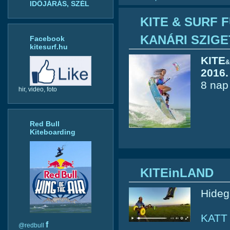
IDŐJÁRÁS, SZÉL
KITE & SURF
KANÁRI SZIG
Facebook
kitesurf.hu
KITE
&
2016.
8 nap
hir, video, foto
Red Bull
Kiteboarding
KITEinLAND
Hideg
KATT
f
@redbull