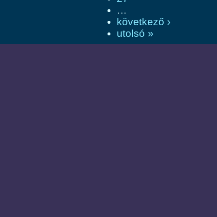
…
következő ›
utolsó »