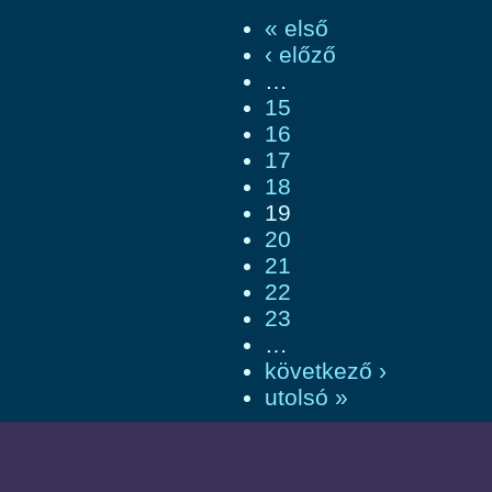
« első
‹ előző
…
15
16
17
18
19
20
21
22
23
…
következő ›
utolsó »