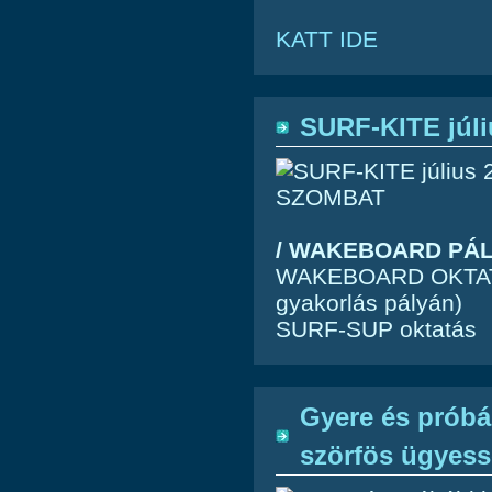
KATT IDE
SURF-KITE júl
/ WAKEBOARD PÁLY
WAKEBOARD OKTATÁS 
gyakorlás pályán)
SURF-SUP oktatás
Gyere és próbá
szörfös ügyes