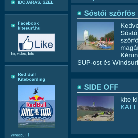
IDŐJÁRÁS, SZÉL
Sóstói szörfös
Facebook
Kedve
kitesurf.hu
Sóstó
szörf
magán
Kérün
hir, video, foto
SUP-ost és Windsurf
Red Bull
Kiteboarding
SIDE OFF
kite k
KATT
f
@redbull