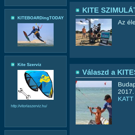
KITE SZIMULÁ
KITEBOARDingTODAY
Az él
Kite Szerviz
Válaszd a KIT
Budap
2017.
KATT
http://vitorlaszerviz.hu/