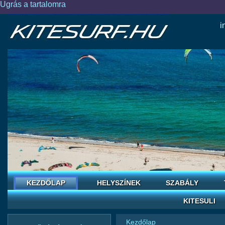
Ugrás a tartalomra
i
KEZDŐLAP
HELYSZÍNEK
SZABÁLY
KITESULI
Kezdőlap