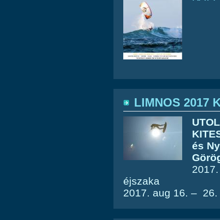
LIMNOS 2017 
UTOL
KITE
és Ny
Görö
2017.
éjszaka
2017. aug 16. – 26