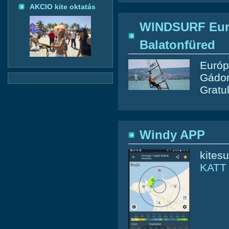
AKCIO kite oktatás
WINDSURF Eur
Balatonfüred
Európ
Gádor
Gratu
Windy APP
kitesu
KATT