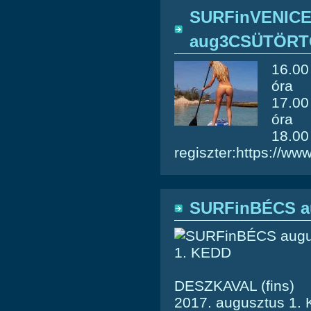
SURFinVENIC
aug3CSÜTÖR
16.00
óra
17.00
óra
18.0
regiszter:https://w
SURFinBÉCS a
DESZKAVAL (fins)
2017. augusztus 1.