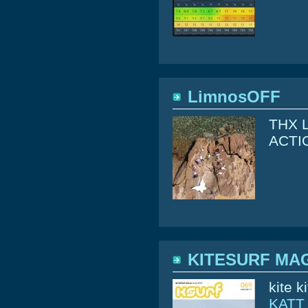
LimnosOFF
THX 
ACTI
KITESURF MAG
kite k
KATT