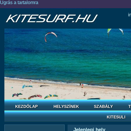
Ugrás a tartalomra
i
KEZDŐLAP
HELYSZÍNEK
SZABÁLY
T
KITESULI
Jelenlegi hely