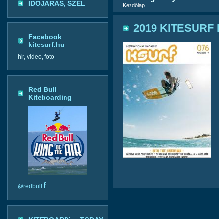
IDŐJÁRÁS, SZÉL
Kezdőlap
2019 KITESURF 
Facebook
kitesurf.hu
hir, video, foto
Red Bull
Kiteboarding
f
@redbull