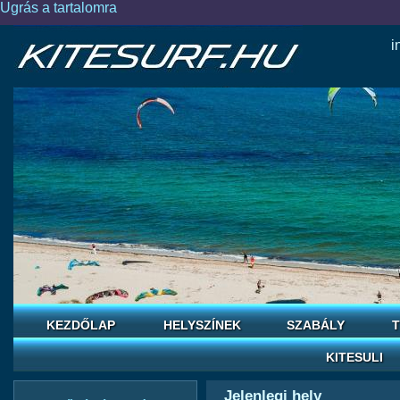
Ugrás a tartalomra
i
KEZDŐLAP
HELYSZÍNEK
SZABÁLY
T
KITESULI
Jelenlegi hely