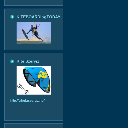
KITEBOARDingTODAY
Kite Szerviz
http://vitorlaszerviz.hu/