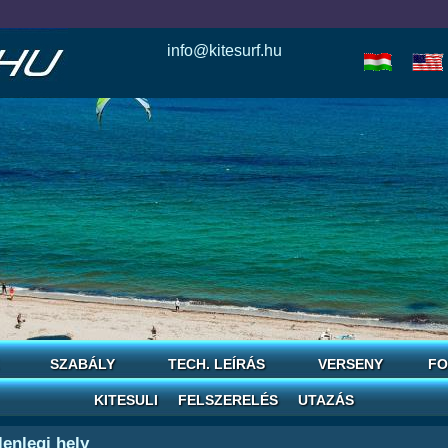
info@kitesurf.hu
esle
io
today
love
horoscope
reddit
save
SZABÁLY
TECH. LEÍRÁS
VERSENY
FO
KITESULI
FELSZERELÉS
UTAZÁS
lenlegi hely