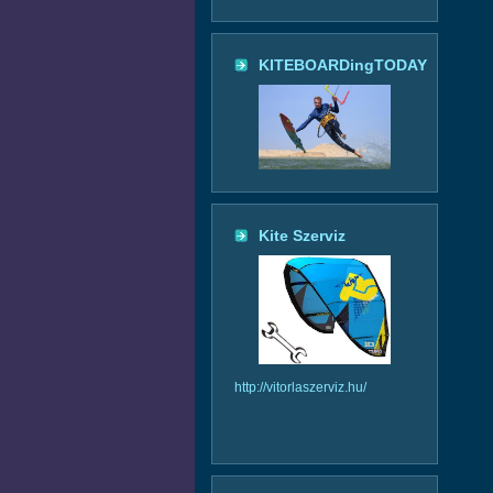
KITEBOARDingTODAY
Kite Szerviz
http://vitorlaszerviz.hu/