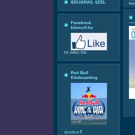
IDŐJÁRÁS, SZÉL
Kez
Facebook
kitesurf.hu
hir, video, foto
Red Bull
Kiteboarding
f
@redbull