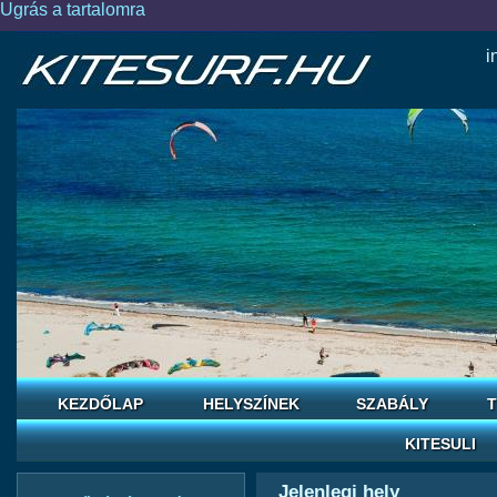
Ugrás a tartalomra
i
KEZDŐLAP
HELYSZÍNEK
SZABÁLY
T
KITESULI
Jelenlegi hely