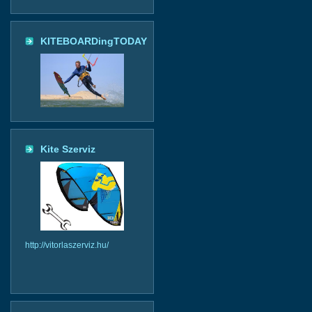
KITEBOARDingTODAY
Kite Szerviz
http://vitorlaszerviz.hu/