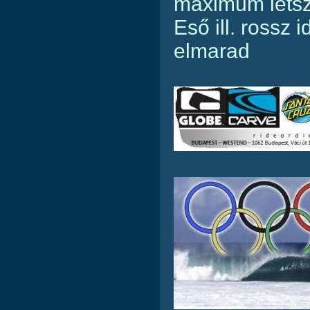
maximum létsz
Eső ill. rossz 
elmarad