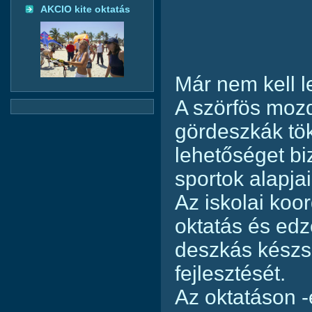
AKCIO kite oktatás
Már nem kell l
A szörfös mozd
gördeszkák tök
lehetőséget bi
sportok alapja
Az iskolai koo
oktatás és edz
deszkás kész
fejlesztését.
Az oktatáson -