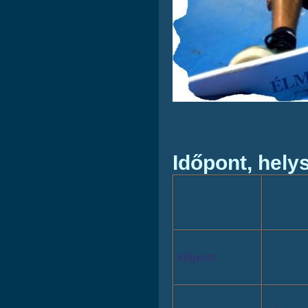
Időpont, helys
Időpont: