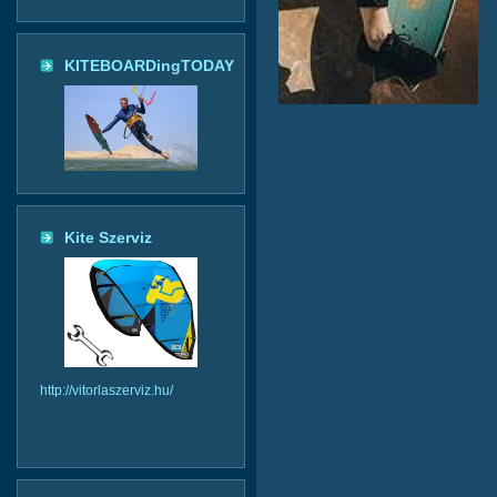
KITEBOARDingTODAY
Kite Szerviz
http://vitorlaszerviz.hu/