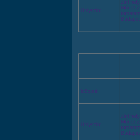
zárt hel
Móricz 
Helyszín:
tornater
Budapest
Időpont:
zárt hel
Móricz 
Helyszín:
tornater
Budapest