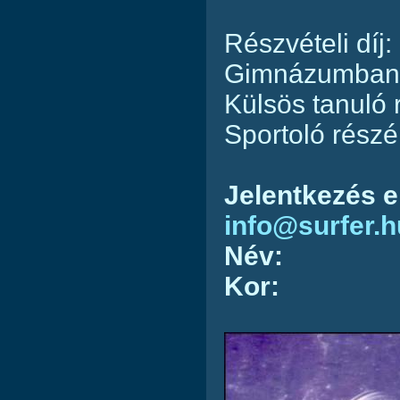
Részvételi díj:
Gimnázumban t
Külsös tanuló 
Sportoló részé
Jelentkezés
e
info@surfer.h
Név:
Kor: