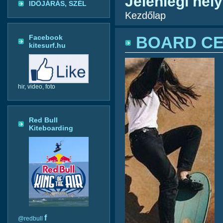
Jelenlegi hely
IDŐJÁRÁS, SZÉL
Kezdőlap
Facebook
BOARD CE
kitesurf.hu
hir, video, foto
Red Bull
Kiteboarding
f
@redbull