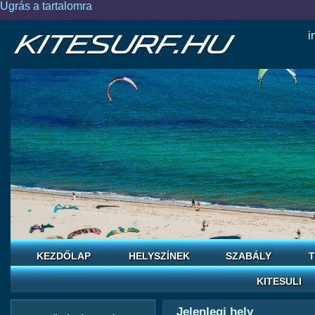
Ugrás a tartalomra
i
KEZDŐLAP
HELYSZÍNEK
SZABÁLY
T
KITESULI
Jelenlegi hely