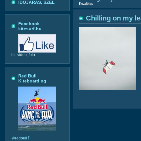
IDŐJÁRÁS, SZÉL
Kezdőlap
Chilling on my l
Facebook
kitesurf.hu
hir, video, foto
Red Bull
Kiteboarding
f
@redbull