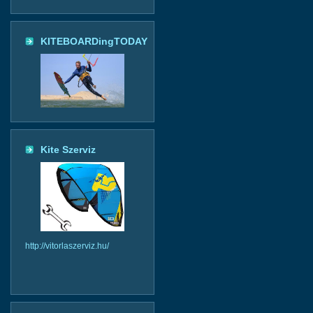
KITEBOARDingTODAY
Kite Szerviz
http://vitorlaszerviz.hu/