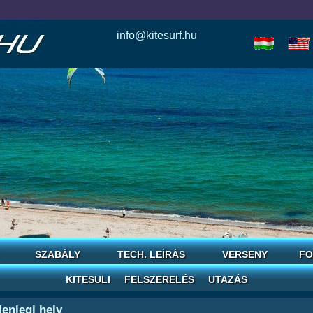
info@kitesurf.hu
esle
io
today
love
horoscope
reddit
save
SZABÁLY
TECH. LEÍRÁS
VERSENY
FO
KITESULI
FELSZERELÉS
UTAZÁS
lenlegi hely