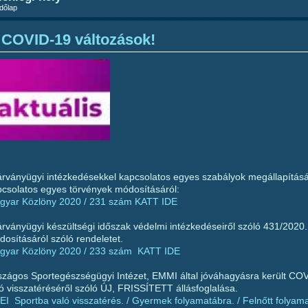
dőlap
COVID-19 változások!
árványügyi intézkedésekkel kapcsolatos egyes szabályok megállapításá
pcsolatos egyes törvények módosításáról:
gyar Közlöny 2020 / 231 szám KATT IDE
árványügyi készültségi időszak védelmi intézkedéseiről szóló 431/2020.
osításáról szóló rendeletet.
gyar Közlöny 2020 / 233 szám
KATT IDE
zágos Sportegészségügyi Intézet, EMMI által jóváhagyásra került COVI
ó visszatéréséről szóló ÚJ, FRISSÍTETT állásfoglalása.
I Sportba való visszatérés. / Gyermek folyamatábra. / Felnőtt folyam