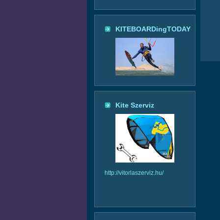
KITEBOARDingTODAY
Kite Szerviz
http://vitorlaszerviz.hu/