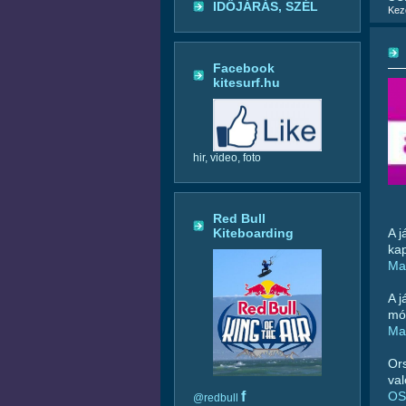
IDŐJÁRÁS, SZÉL
Kez
Facebook
kitesurf.hu
hir, video, foto
Red Bull
A j
Kiteboarding
ka
Ma
A j
mód
Ma
Ors
val
OSE
f
@redbull