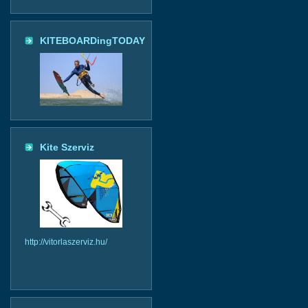
KITEBOARDingTODAY
Kite Szerviz
http://vitorlaszerviz.hu/