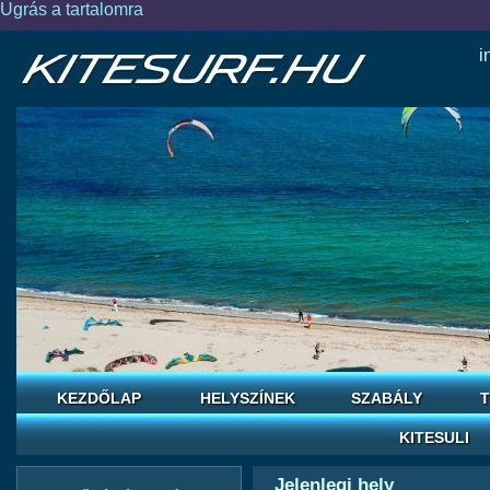
Ugrás a tartalomra
i
KEZDŐLAP
HELYSZÍNEK
SZABÁLY
T
KITESULI
Jelenlegi hely