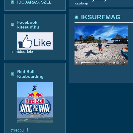
IDŐJÁRÁS, SZÉL
Kezdőlap
IKSURFMAG
Facebook
kitesurf.hu
hir, video, foto
Red Bull
Kiteboarding
f
@redbull