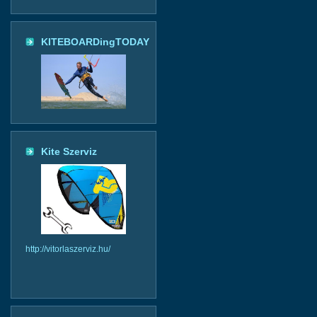
KITEBOARDingTODAY
Kite Szerviz
http://vitorlaszerviz.hu/