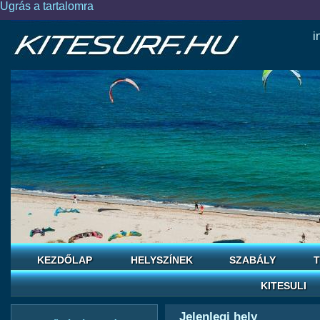
Ugrás a tartalomra
i
KEZDŐLAP
HELYSZÍNEK
SZABÁLY
T
KITESULI
Jelenlegi hely