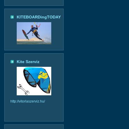
KITEBOARDingTODAY
Kite Szerviz
http://vitorlaszerviz.hu/