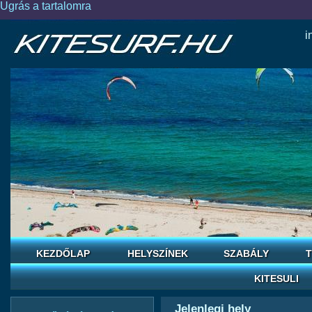
Ugrás a tartalomra
i
KEZDŐLAP
HELYSZÍNEK
SZABÁLY
T
KITESULI
Jelenlegi hely