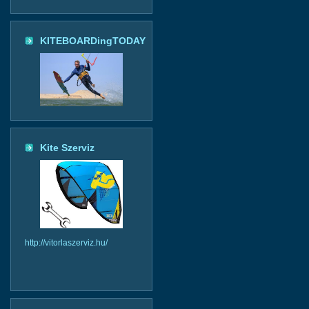
KITEBOARDingTODAY
Kite Szerviz
http://vitorlaszerviz.hu/