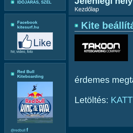
Jelenlegi hely
IDŐJÁRÁS, SZÉL
Kezdőlap
Facebook
Kite beállít
kitesurf.hu
hir, video, foto
Red Bull
Kiteboarding
érdemes megta
Letöltés:
KATT
f
@redbull