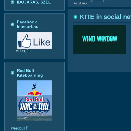
IDŐJÁRÁS, SZÉL
Kezdőlap
KITE in social n
Facebook
kitesurf.hu
hir, video, foto
Red Bull
Kiteboarding
f
@redbull