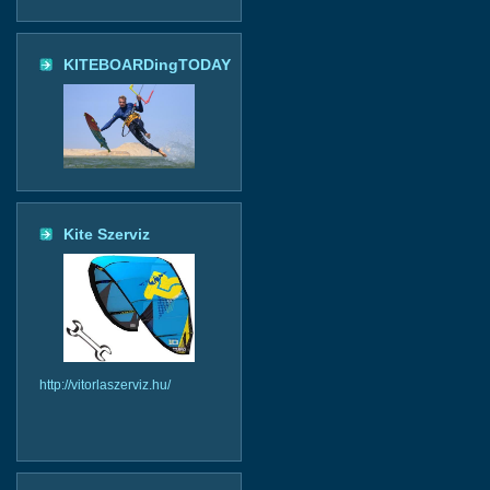
KITEBOARDingTODAY
Kite Szerviz
http://vitorlaszerviz.hu/