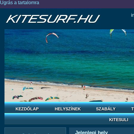
Ugrás a tartalomra
i
KEZDŐLAP
HELYSZÍNEK
SZABÁLY
T
KITESULI
Jelenlegi hely