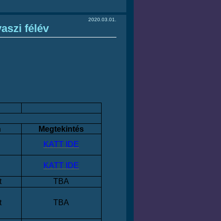
2020.03.01.
aszi félév
n
Megtekintés
KATT IDE
KATT IDE
t
TBA
t
TBA