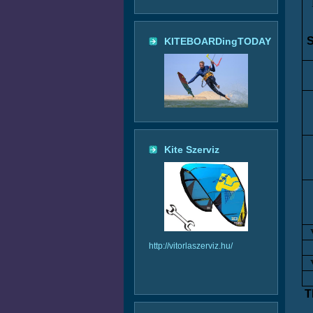
S
KITEBOARDingTODAY
Kite Szerviz
http://vitorlaszerviz.hu/
T