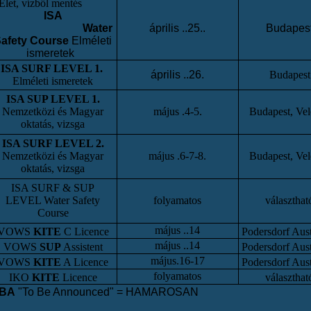
Élet, vízből mentés
ISA
Water
április ..25.
.
Budapes
afety Course
Elméleti
ismeretek
ISA SURF LEVEL 1.
április ..26.
Budapest
Elméleti ismeretek
ISA SUP LEVEL 1.
Nemzetközi és Magyar
május .4-5.
Budapest, Ve
oktatás, vizsga
ISA SURF LEVEL 2.
Nemzetközi és Magyar
május .6-7-8.
Budapest, Ve
oktatás, vizsga
ISA SURF & SUP
LEVEL Water Safety
folyamatos
választhat
Course
május ..14
VOWS
KITE
C Licence
Podersdorf Aust
május ..14
VOWS
SUP
Assistent
Podersdorf Aust
május.16-17
VOWS
KITE
A Licence
Podersdorf Aust
folyamatos
IKO
KITE
Licence
választhat
BA
"To Be Announced" = HAMAROSAN