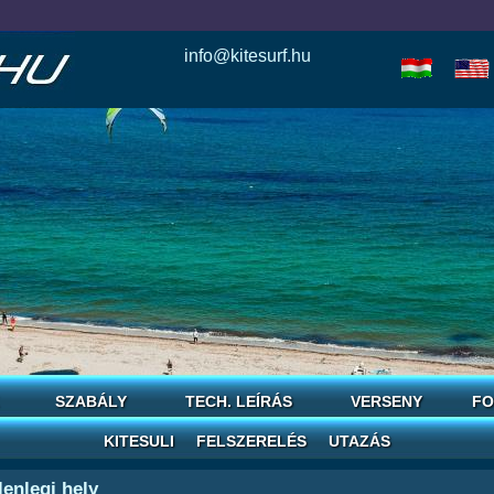
info@kitesurf.hu
esle
io
today
love
horoscope
reddit
save
SZABÁLY
TECH. LEÍRÁS
VERSENY
FO
KITESULI
FELSZERELÉS
UTAZÁS
lenlegi hely