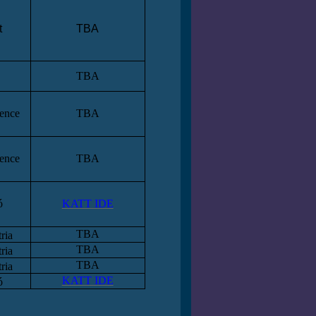
t
TBA
TBA
lence
TBA
lence
TBA
ó
KATT IDE
TBA
ria
TBA
ria
TBA
ria
KATT IDE
ó