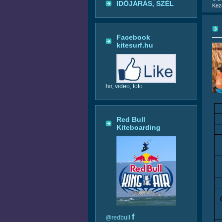
IDŐJÁRÁS, SZÉL
Kez
Facebook
kitesurf.hu
hir, video, foto
Red Bull
Kiteboarding
f
@redbull