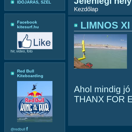
Jelenlegi hely
IDŐJÁRÁS, SZÉL
Kezdőlap
Facebook
LIMNOS XI
kitesurf.hu
hir, video, foto
Red Bull
Kiteboarding
Ahol mindig jó
THANX FOR 
f
@redbull