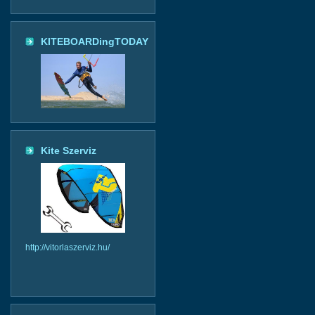
KITEBOARDingTODAY
Kite Szerviz
http://vitorlaszerviz.hu/