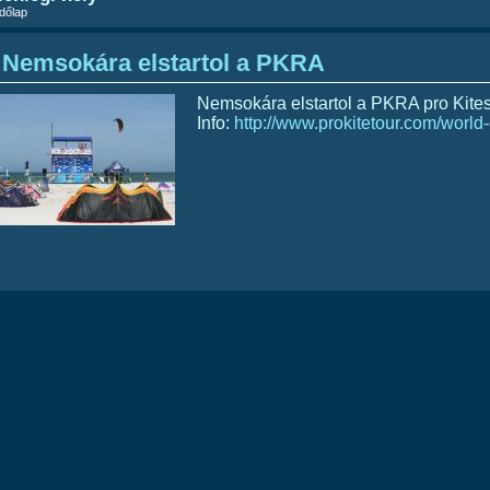
dőlap
Nemsokára elstartol a PKRA
Nemsokára elstartol a PKRA pro Kite
Info:
http://www.prokitetour.com/world