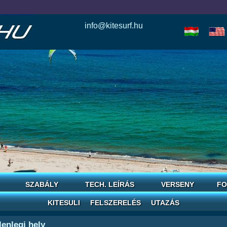
info@kitesurf.hu
esle
io
today
love
horoscope
reddit
save
SZABÁLY
TECH. LEÍRÁS
VERSENY
FO
KITESULI
FELSZERELÉS
UTAZÁS
lenlegi hely