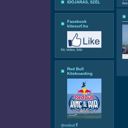
IDŐJÁRÁS, SZÉL
Kez
Facebook
kitesurf.hu
hir, video, foto
Red Bull
Kiteboarding
f
@redbull