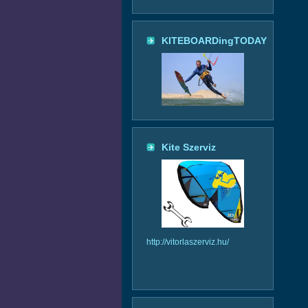
KITEBOARDingTODAY
Kite Szerviz
http://vitorlaszerviz.hu/