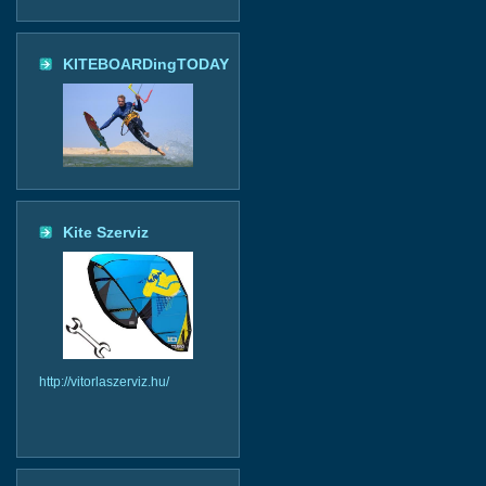
KITEBOARDingTODAY
Kite Szerviz
http://vitorlaszerviz.hu/