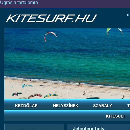
Ugrás a tartalomra
i
KEZDŐLAP
HELYSZÍNEK
SZABÁLY
T
KITESULI
Jelenlegi hely