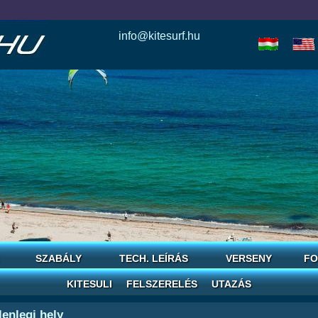
info@kitesurf.hu
esle
io
today
love
horoscope
reddit
save
SZABÁLY
TECH. LEÍRÁS
VERSENY
FO
KITESULI
FELSZERELÉS
UTAZÁS
lenlegi hely