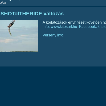
dőlap
SHOTofTHERIDE változás
A korlátozások enyhítését követően h
Info: www.kitesurf.hu
Facebook: kites
Verseny info