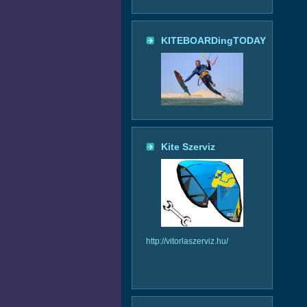
KITEBOARDingTODAY
Kite Szerviz
http://vitorlaszerviz.hu/