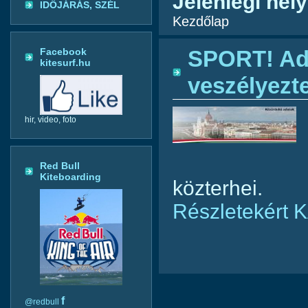
Jelenlegi hely
IDŐJÁRÁS, SZÉL
Kezdőlap
Facebook
SPORT! Adó
kitesurf.hu
veszélyezt
hir, video, foto
Red Bull
Kiteboarding
közterhei.
Részletekért 
f
@redbull