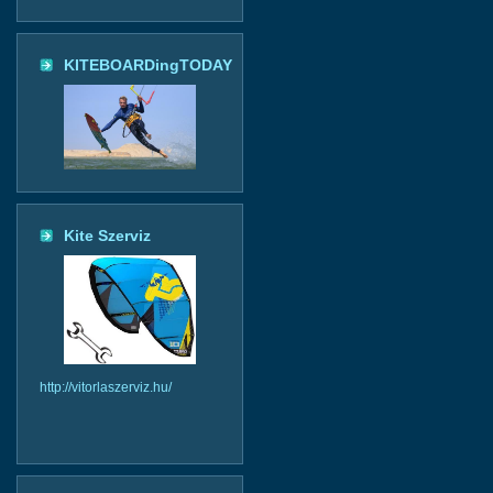
KITEBOARDingTODAY
Kite Szerviz
http://vitorlaszerviz.hu/