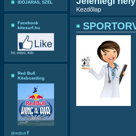
Jelenlegi hely
IDŐJÁRÁS, SZÉL
Kezdőlap
Facebook
SPORTORV
kitesurf.hu
hir, video, foto
Red Bull
Kiteboarding
f
@redbull