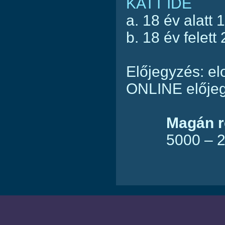
KATT IDE
a. 18 év alatt 
b. 18 év felett 
Előjegyzés: e
ONLINE elője
Magán re
5000 – 20 0