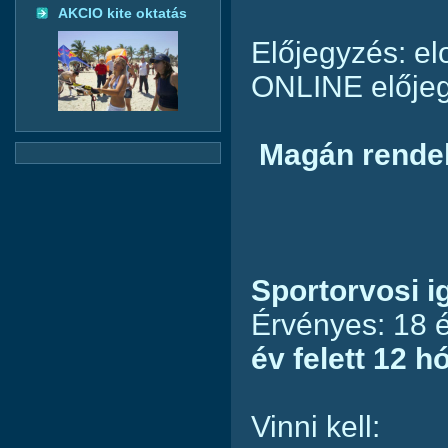
AKCIO kite oktatás
Előjegyzés: e
ONLINE elője
Magán rende
Sportorvosi i
Érvényes: 18 é
év felett 12 h
Vinni kell: