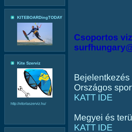
KITEBOARDingTODAY
Csoportos viz
surfhungary
Kite Szerviz
Bejelentkezés
Országos sport
KATT IDE
http://vitorlaszerviz.hu/
Megyei és ter
KATT IDE