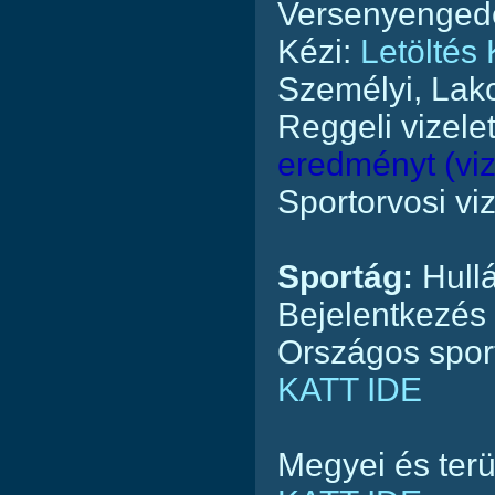
Versenyengedé
Kézi:
Letöltés
Személyi, Lakc
Reggeli vizelet
eredményt (viz
Sportorvosi vi
Sportág:
Hullá
Bejelentkezés
Országos sport
KATT IDE
Megyei és ter