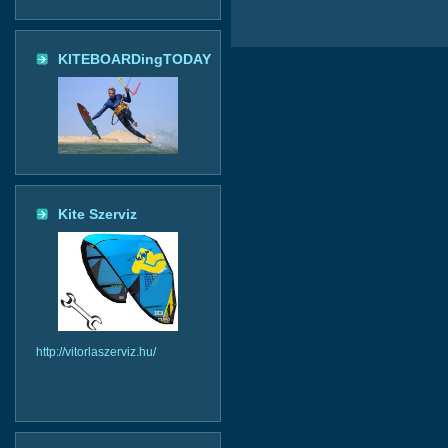
KITEBOARDingTODAY
Kite Szerviz
http://vitorlaszerviz.hu/