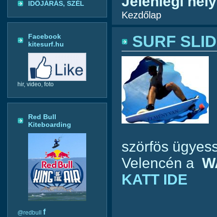
Jelenlegi hely
IDŐJÁRÁS, SZÉL
Kezdőlap
Facebook
SURF SLID
kitesurf.hu
hir, video, foto
Red Bull
Kiteboarding
szörfös ügye
Velencén a
W
KATT IDE
f
@redbull