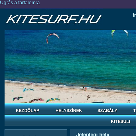
Ugrás a tartalomra
i
KEZDŐLAP
HELYSZÍNEK
SZABÁLY
T
KITESULI
Jelenlegi hely