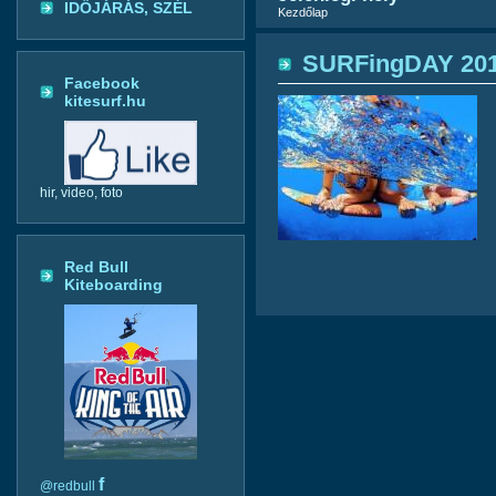
IDŐJÁRÁS, SZÉL
Kezdőlap
SURFingDAY 20
Facebook
kitesurf.hu
hir, video, foto
Red Bull
Kiteboarding
f
@redbull