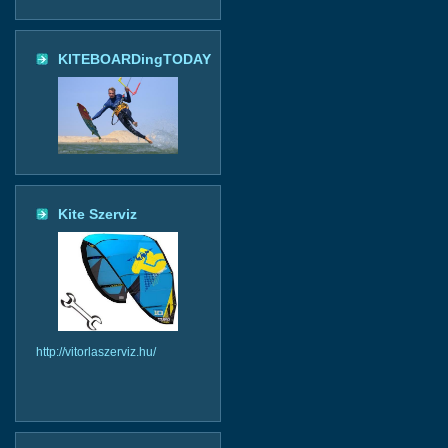
KITEBOARDingTODAY
Kite Szerviz
http://vitorlaszerviz.hu/