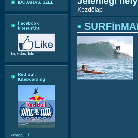
Jelenlegi hely
IDŐJÁRÁS, SZÉL
Kezdőlap
Facebook
SURFinMAR
kitesurf.hu
hir, video, foto
Red Bull
Kiteboarding
f
@redbull