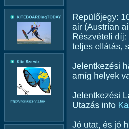
Repülőjegy: 1
KITEBOARDingTODAY
air (Austrian a
Részvételi díj
teljes ellátás, 
Kite Szerviz
Jelentkezési h
amíg helyek v
Jelentkezési 
http://vitorlaszerviz.hu/
Utazás info
Ka
Jó utat, és jó 