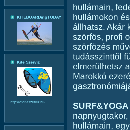
hullámain, fed
hullámokon és
KITEBOARDingTODAY
állhatsz. Akár
szörfös, profi 
szörfözés műv
tudásszinttől 
Kite Szerviz
elmerülhetsz 
Marokkó ezerév
gasztronómiájá
http://vitorlaszerviz.hu/
SURF&YOG
napnyugtakor, 
hullámain, egy