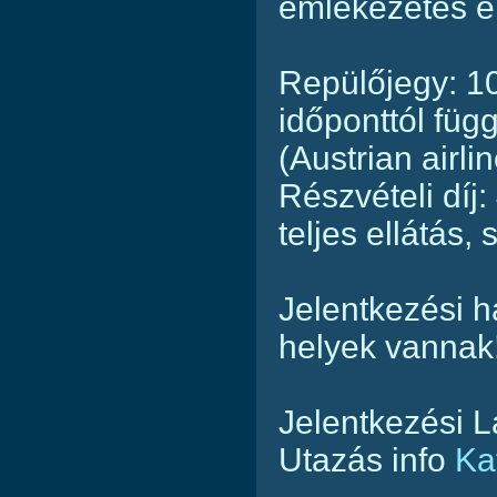
emlékezetes é
Repülőjegy: 10
időponttól füg
(Austrian airli
Részvételi díj
teljes ellátás, 
Jelentkezési h
helyek vannak
Jelentkezési 
Utazás info
Ka