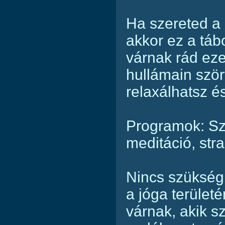
Ha szereted a 
akkor ez a táb
várnak rád eze
hullámain szö
relaxálhatsz é
Programok: Sz
meditáció, str
Nincs szükség
a jóga területé
várnak, akik s