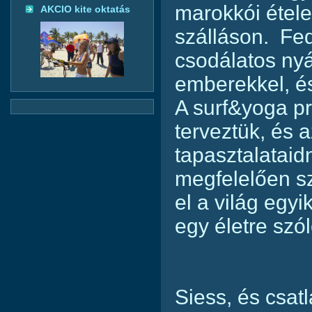
marokkói étele
AKCIO kite oktatás
szálláson. Fed
csodálatos nyár
emberekkel, és
A surf&yoga p
terveztük, és 
tapasztalatai
megfelelően s
el a világ egyi
egy életre szó
Siess, és csat