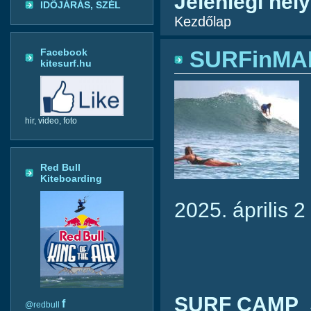
Jelenlegi hely
IDŐJÁRÁS, SZÉL
Kezdőlap
Facebook
SURFinMAR
kitesurf.hu
hir, video, foto
Red Bull
Kiteboarding
2025. április 2 
SURF CAMP
S
f
@redbull