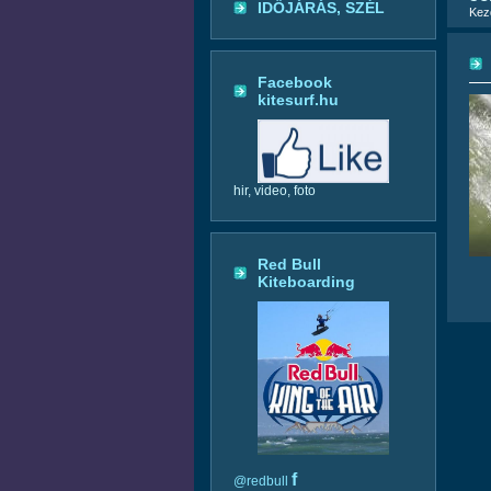
IDŐJÁRÁS, SZÉL
Kez
Facebook
kitesurf.hu
hir, video, foto
Red Bull
Kiteboarding
f
@redbull