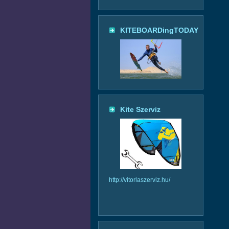
KITEBOARDingTODAY
Kite Szerviz
http://vitorlaszerviz.hu/