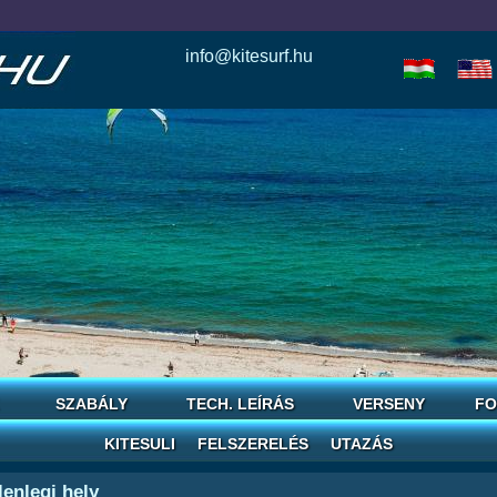
info@kitesurf.hu
esle
io
today
love
horoscope
reddit
save
SZABÁLY
TECH. LEÍRÁS
VERSENY
FO
KITESULI
FELSZERELÉS
UTAZÁS
lenlegi hely