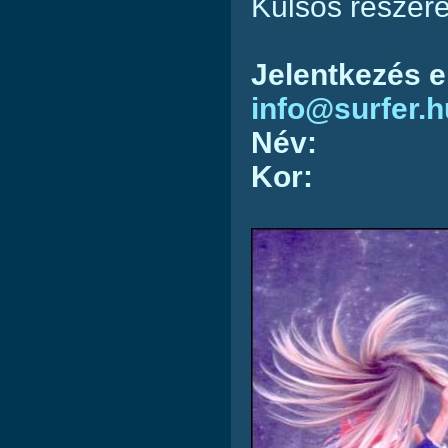
Külsős részér
Jelentkezés
e
info@surfer.h
Név:
Kor: