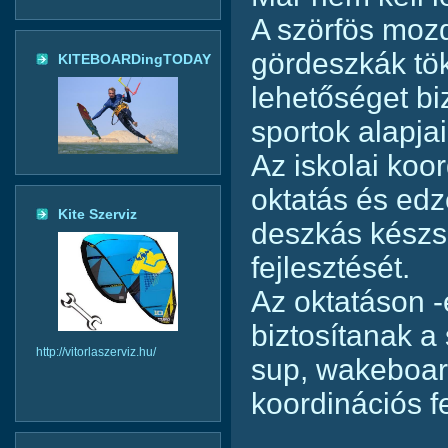
A szörfös mozd
gördeszkák tök
KITEBOARDingTODAY
lehetőséget bi
sportok alapja
Az iskolai koo
oktatás és edz
Kite Szerviz
deszkás kész
fejlesztését.
Az oktatáson -
biztosítanak a 
http://vitorlaszerviz.hu/
sup, wakeboar
koordinációs f