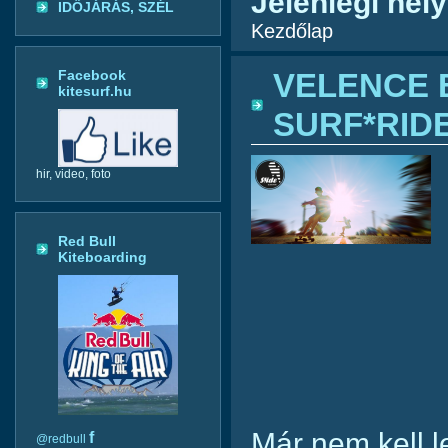
Jelenlegi hely
IDŐJÁRÁS, SZÉL
Kezdőlap
Facebook
VELENCE 
kitesurf.hu
SURF*RID
hir, video, foto
Red Bull
Kiteboarding
Már nem kell l
f
@redbull