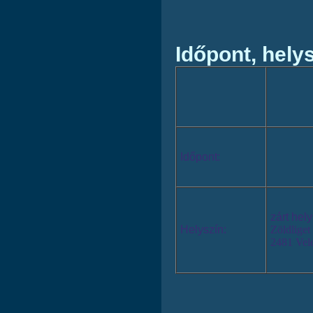
Időpont, helys
Időpont:
zárt hel
Helyszín:
Zöldliget
2481 Vele