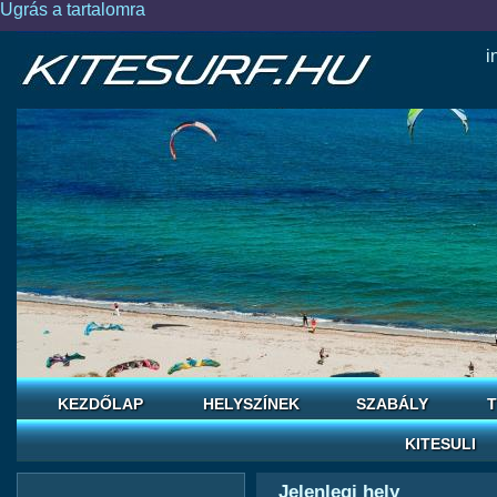
Ugrás a tartalomra
i
KEZDŐLAP
HELYSZÍNEK
SZABÁLY
T
KITESULI
Jelenlegi hely