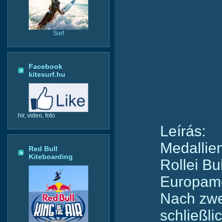
Surf
Facebook
kitesurf.hu
hir, video, foto
Leírás:
Medallie
Red Bull
Kiteboarding
Rollei Bu
Europame
Nach zwe
schließl