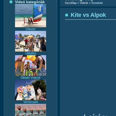
Videó kategóriák
Kezdőlap
»
Videók
» Snowkite
Kite vs Alpok
Utazás
Oktatás
Oktato Videok
Versenyek