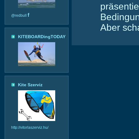
präsentie
Bedingun
f
@redbull
Aber scha
KITEBOARDingTODAY
Kite Szerviz
http://vitorlaszerviz.hu/