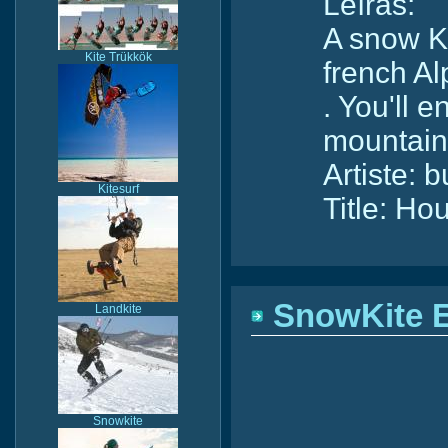
Leírás:
A snow Ki
Kite Trükkök
french Al
. You'll 
mountain 
Artiste: 
Kitesurf
Title: Hou
SnowKite 
Landkite
Snowkite