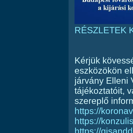
RÉSZLETEK K
Kérjük kövess
eszközökön el
járvány Elleni
tájékoztatóit,
szereplő infor
https://koronav
https://konzul
https://gisan