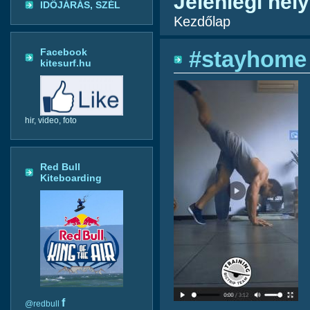
Jelenlegi hely
IDŐJÁRÁS, SZÉL
Kezdőlap
Facebook
#stayhom
kitesurf.hu
hir, video, foto
Red Bull
Kiteboarding
f
@redbull