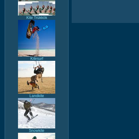
Kite Trükkök
Kitesurf
Landkite
Snowkite