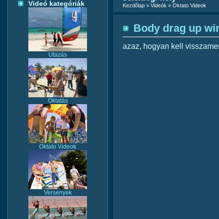
Videó kategóriák
Kezdőlap
»
Videók
»
Oktato Videok
Body drag up wi
azaz, hogyan kell visszamen
Utazás
Oktatás
Oktato Videok
Versenyek