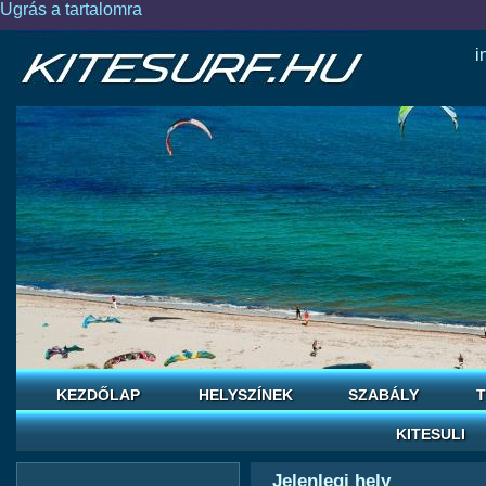
Ugrás a tartalomra
i
KEZDŐLAP
HELYSZÍNEK
SZABÁLY
T
KITESULI
Jelenlegi hely