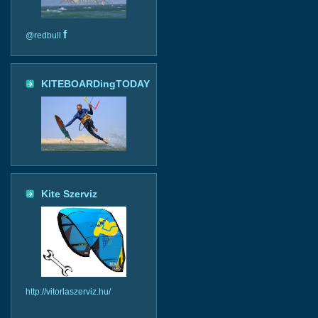
f
@redbull
KITEBOARDingTODAY
Kite Szerviz
http://vitorlaszerviz.hu/